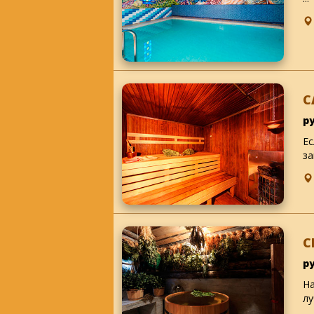
С
р
Ес
за
С
р
На
лу