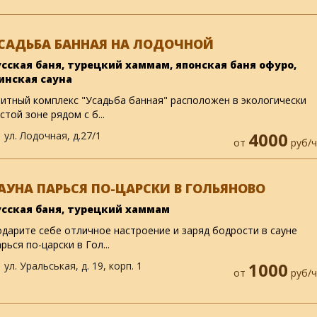
САДЬБА БАННАЯ НА ЛОДОЧНОЙ
усская баня, турецкий хаммам, японская баня офуро,
инская сауна
итный комплекс "Усадьба банная" расположен в экологически
стой зоне рядом с б...
ул. Лодочная, д.27/1
4000
от
руб/ч
АУНА ПАРЬСЯ ПО-ЦАРСКИ В ГОЛЬЯНОВО
усская баня, турецкий хаммам
дарите себе отличное настроение и заряд бодрости в сауне
рься по-царски в Гол...
ул. Уральськая, д. 19, корп. 1
1000
от
руб/ч