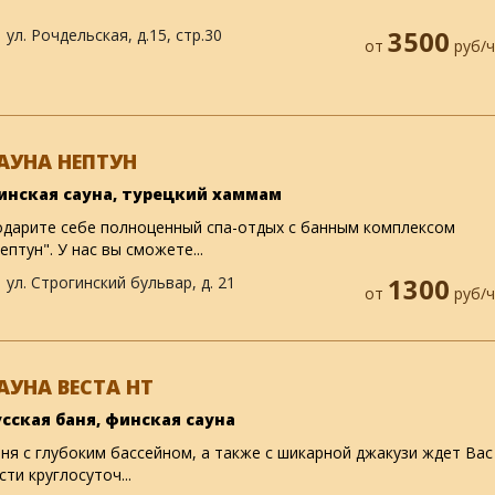
ул. Рочдельская, д.15, стр.30
3500
от
руб/ч
АУНА НЕПТУН
инская сауна, турецкий хаммам
дарите себе полноценный спа-отдых с банным комплексом
ептун". У нас вы сможете...
ул. Строгинский бульвар, д. 21
1300
от
руб/ч
АУНА ВЕСТА НТ
усская баня, финская сауна
ня с глубоким бассейном, а также с шикарной джакузи ждет Вас
сти круглосуточ...