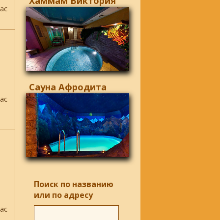
Хаммам Виктория
ас
Сауна Афродита
ас
Поиск по названию
или по адресу
ас