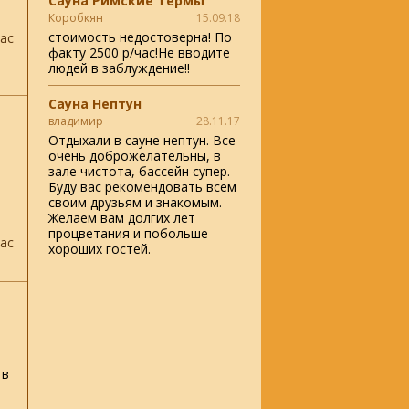
Сауна Римские Термы
Коробкян
15.09.18
стоимость недостоверна! По
ас
факту 2500 р/час!Не вводите
людей в заблуждение!!
Сауна Нептун
владимир
28.11.17
Отдыхали в сауне нептун. Все
очень доброжелательны, в
зале чистота, бассейн супер.
Буду вас рекомендовать всем
своим друзьям и знакомым.
Желаем вам долгих лет
процветания и побольше
ас
хороших гостей.
 в