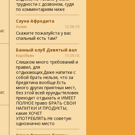
трудности с дозвоном, судя
по комментариям ниже
Сауна Афродита
Холик
12.06.19
ас
Скажите пожалуйста у вас
спальный есть там?
Банный клуб Девятый вал
Коробкян
15.09.18
Cлишком много требований и
правил, для
отдыхающих.Даже напитки с
собой брать нельзя, что за
бредятина вообще.Есть
много других приятных мест,
ас
без этой всей ерунды.Человек
приходит отдыхать и ИМЕЕТ
ПОЛНОЕ право БРАТЬ СВОИ
НАПИТКИ И ПРОДУКТЫ,
какие ХОЧЕТ
УПОТРЕБЛЯТЬ.Не советую
однозначно место