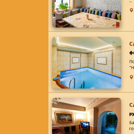
...
С
ф
По
"Н
С
р
Ба
го