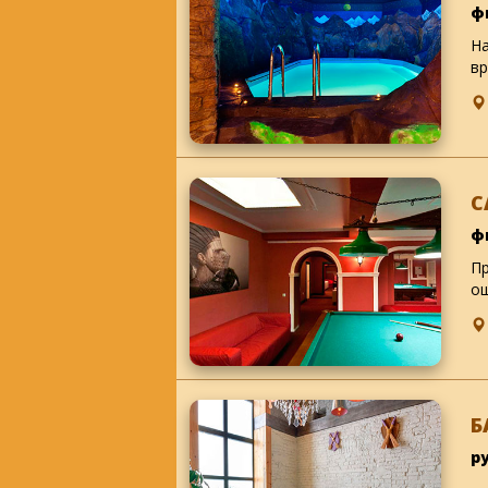
ф
На
вр
С
ф
Пр
ощ
Б
р