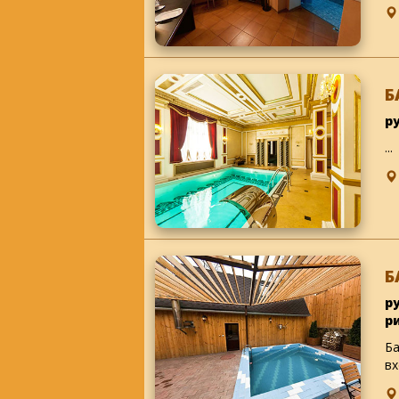
Б
р
...
Б
р
р
Ба
вх