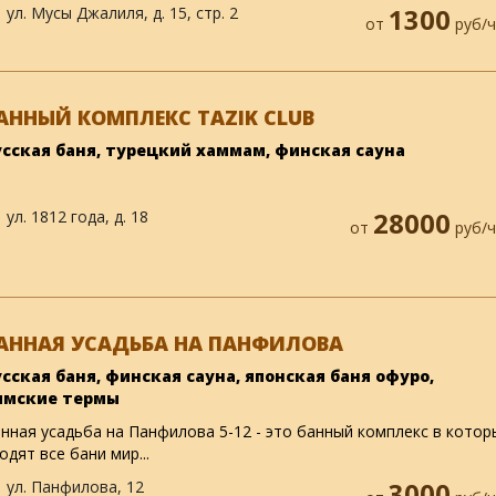
ул. Мусы Джалиля, д. 15, стр. 2
1300
от
руб/ч
АННЫЙ КОМПЛЕКС TAZIK CLUB
усская баня, турецкий хаммам, финская сауна
ул. 1812 года, д. 18
28000
от
руб/ч
АННАЯ УСАДЬБА НА ПАНФИЛОВА
усская баня, финская сауна, японская баня офуро,
имские термы
нная усадьба на Панфилова 5-12 - это банный комплекс в котор
одят все бани мир...
ул. Панфилова, 12
3000