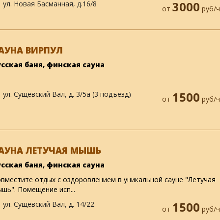
ул. Новая Басманная, д.16/8
3000
от
руб/ч
АУНА ВИРПУЛ
усская баня, финская сауна
ул. Сущевский Вал, д. 3/5а (3 подъезд)
1500
от
руб/ч
АУНА ЛЕТУЧАЯ МЫШЬ
усская баня, финская сауна
вместите отдых с оздоровлением в уникальной сауне "Летучая
шь". Помещение исп...
ул. Сущевский Вал, д. 14/22
1500
от
руб/ч