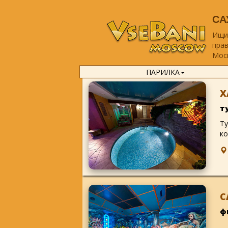
СА
Ищи
прав
Моск
ПАРИЛКА
Х
т
Ту
ко
С
ф
...