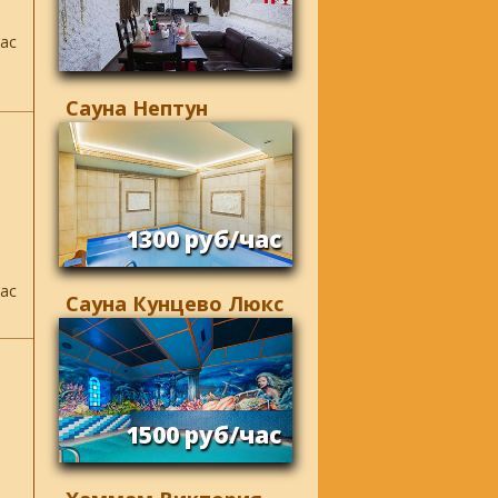
ас
Сауна Нептун
1300 руб/час
ас
Сауна Кунцево Люкс
1500 руб/час