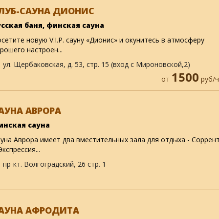
ЛУБ-САУНА ДИОНИС
усская баня, финская сауна
сетите новую V.I.P. сауну «Дионис» и окунитесь в атмосферу
рошего настроен...
ул. Щербаковская, д. 53, стр. 15 (вход с Мироновской,2)
1500
от
руб/ч
АУНА АВРОРА
инская сауна
уна Аврора имеет два вместительных зала для отдыха - Соррен
Экспрессия...
пр-кт. Волгоградский, 26 стр. 1
АУНА АФРОДИТА