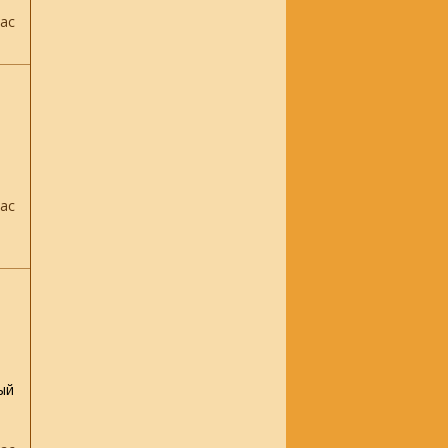
ас
ас
ый