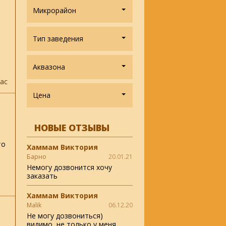
Микрорайон
Тип заведения
Аквазона
ас
Цена
НОВЫЕ ОТЗЫВЫ
то
Хаммам Виктория
Барно
20.01.21
Немогу дозвонится хочу
заказать
Хаммам Виктория
Malik
06.12.20
Не могу дозвониться)
видимо, не только у меня