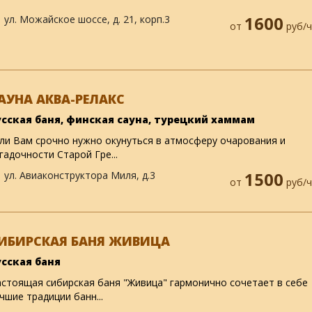
ул. Можайское шоссе, д. 21, корп.3
1600
от
руб/ч
АУНА АКВА-РЕЛАКС
усская баня, финская сауна, турецкий хаммам
ли Вам срочно нужно окунуться в атмосферу очарования и
гадочности Старой Гре...
ул. Авиаконструктора Миля, д.3
1500
от
руб/ч
ИБИРСКАЯ БАНЯ ЖИВИЦА
усская баня
стоящая сибирская баня "Живица" гармонично сочетает в себе
чшие традиции банн...