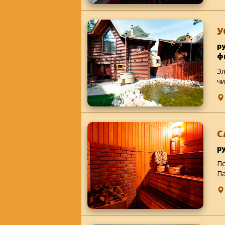
У
р
ф
Эл
чи
С
р
По
Па