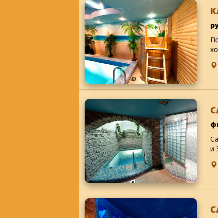
К
р
По
хо
С
ф
Са
и 
С