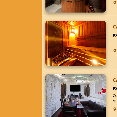
С
р
...
С
р
Со
мы