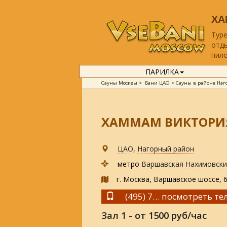
ХА
Туре
отды
пило
ПАРИЛКА
Сауны Москвы
>
Бани ЦАО
>
Сауны в районе На
ХАММАМ ВИКТОРИ
ЦАО
,
Нагорный район
метро
Варшавская
Нахимовски
г. Москва, Варшавское шоссе, 69
(495) 774-49-00,
посмотреть те
(499) 7
Зал 1 - от 1500 руб/час