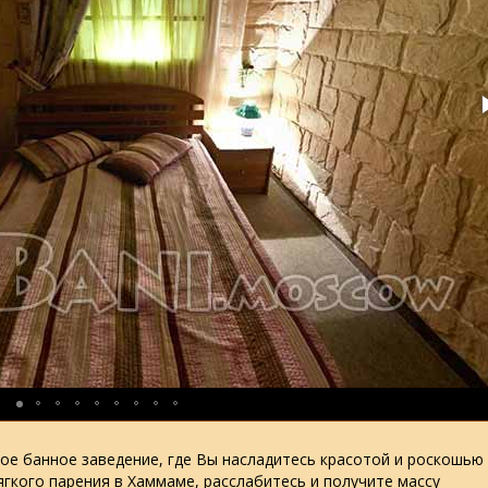
ое банное заведение, где Вы насладитесь красотой и роскошью
гкого парения в Хаммаме, расслабитесь и получите массу