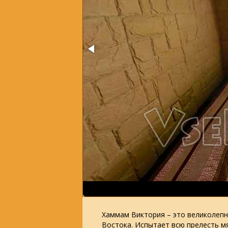
Хаммам Виктория – это великолепн
Востока. Испытает всю прелесть мя