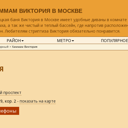
ММАМ ВИКТОРИЯ В МОСКВЕ
цкая баня Виктория в Москве имеет удобные диваны в комнате
ха, а так же чистый и теплый бассейн, где напротив расположе
н. Любителям стриптиза Виктория обязательно понравится.
РАЙОН
МЕТРО
ПОПУЛЯРНОЕ
горный
>
Хаммам Виктория
Я
й проспект
, кор. 2 -
показать на карте
лефоны
94-21-09