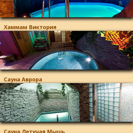
Хаммам Виктория
Сауна Аврора
Сауна Летучая Мышь