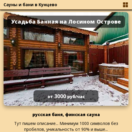
Сауны и бани в Кунцево
Усадьба Банная на Лосином Острове
3000
от
руб/час
русская баня, финская сауна
Тут пишем описание... Минимум 1000 символов без
пробелов, уникальность от 90% и выше...