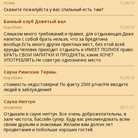
Холик
12.06.19
Скажите пожалуйста у вас спальный есть там?
Банный клуб Девятый вал
Коробкян
15.09.18
Cлишком много требований и правил, для отдыхающих.Даже
напитки с собой брать нельзя, что за бредятина
вообще.Есть много других приятных мест, без этой всей
ерунды.Человек приходит отдыхать и ИМЕЕТ ПОЛНОЕ право
БРАТЬ СВОИ НАПИТКИ И ПРОДУКТЫ, какие ХОЧЕТ
УПОТРЕБЛЯТЬ.Не советую однозначно место
Сауна Римские Термы
Коробкян
15.09.18
стоимость недостоверна! По факту 2500 р/час!Не вводите
людей в заблуждение!!
Сауна Нептун
владимир
28.11.17
Отдыхали в сауне нептун. Все очень доброжелательны, в
зале чистота, бассейн супер. Буду вас рекомендовать всем
своим друзьям и знакомым. Желаем вам долгих лет
процветания и побольше хороших гостей.