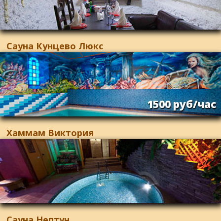
Сауна Кунцево Люкс
1500 руб/час
Хаммам Виктория
Сауна Нептун