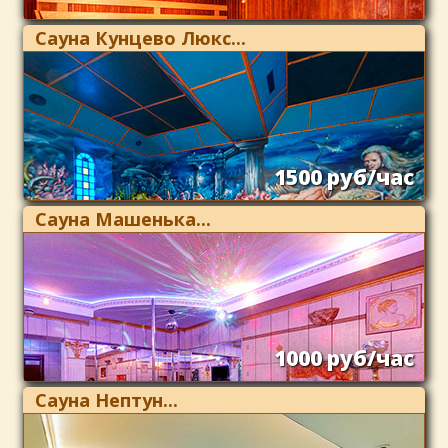
Сауна Кунцево Люкс...
1500 руб/час
Сауна Машенька...
1000 руб/час
Сауна Нептун...