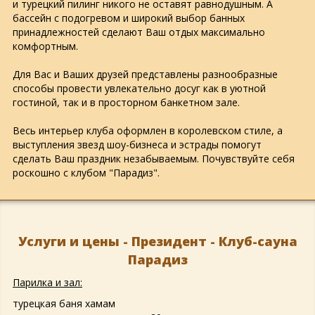
и
турецкий
пилинг
никого
не
оставят
равнодушным
.
А
бассейн
с
подогревом
и
широкий
выбор
банных
принадлежностей
сделают
Ваш
отдых
максимально
комфортным
.
Для
Вас
и
Ваших
друзей
представлены
разнообразные
способы
провести
увлекательно
досуг
как
в
уютной
гостиной
,
так
и
в
просторном
банкетном
зале
.
Весь
интерьер
клуба
оформлен
в
королевском
стиле
,
а
выступления
звезд
шоу
-
бизнеса
и
эстрады
помогут
сделать
Ваш
праздник
незабываемым
.
Почувствуйте
себя
роскошно
с
клубом
"
Парадиз
".
Услуги и цены - Президент - Клуб-сауна
Парадиз
Парилка и зал:
турецкая баня хамам